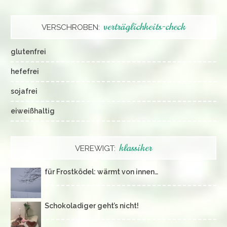
verträglichkeits-check
VERSCHROBEN:
glutenfrei
hefefrei
sojafrei
eiweißhaltig
klassiker
VEREWIGT:
für Frostködel: wärmt von innen…
Schokoladiger geht’s nicht!