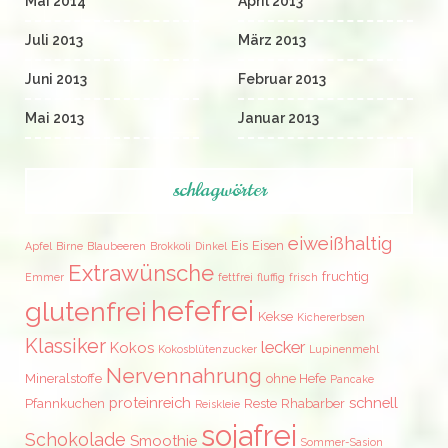
Mai 2014
April 2013
Juli 2013
März 2013
Juni 2013
Februar 2013
Mai 2013
Januar 2013
schlagwörter
eiweißhaltig
Eis
Eisen
Apfel
Birne
Blaubeeren
Brokkoli
Dinkel
Extrawünsche
fruchtig
Emmer
fettfrei
fluffig
frisch
hefefrei
glutenfrei
Kekse
Kichererbsen
Klassiker
lecker
Kokos
Kokosblütenzucker
Lupinenmehl
Nervennahrung
Mineralstoffe
ohne Hefe
Pancake
proteinreich
schnell
Pfannkuchen
Reste
Rhabarber
Reiskleie
sojafrei
Schokolade
Smoothie
Sommer-Sasion