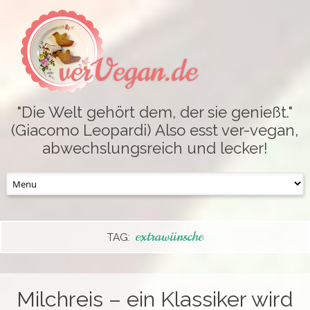
verVegan.de
"Die Welt gehört dem, der sie genießt."
(Giacomo Leopardi) Also esst ver-vegan,
abwechslungsreich und lecker!
Skip
to
content
extrawünsche
TAG:
Milchreis – ein Klassiker wird