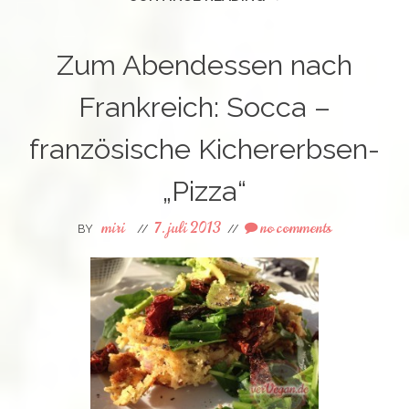
Zum Abendessen nach
Frankreich: Socca –
französische Kichererbsen-
„Pizza“
miri
7. juli 2013
no comments
BY
//
//