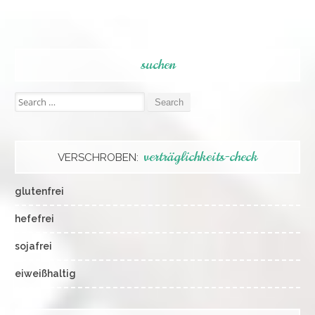
navigation
suchen
Search
for:
verträglichkeits-check
VERSCHROBEN:
glutenfrei
hefefrei
sojafrei
eiweißhaltig