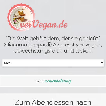
verVegan.de
"Die Welt gehört dem, der sie genießt."
(Giacomo Leopardi) Also esst ver-vegan,
abwechslungsreich und lecker!
Skip
to
content
nervennahrung
TAG:
Zum Abendessen nach