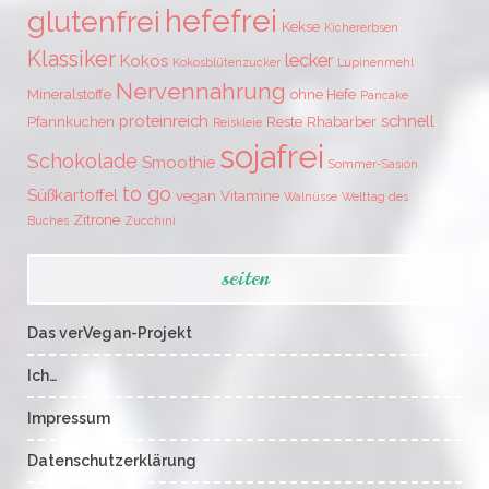
hefefrei
glutenfrei
Kekse
Kichererbsen
Klassiker
lecker
Kokos
Kokosblütenzucker
Lupinenmehl
Nervennahrung
Mineralstoffe
ohne Hefe
Pancake
proteinreich
schnell
Pfannkuchen
Reste
Rhabarber
Reiskleie
sojafrei
Schokolade
Smoothie
Sommer-Sasion
to go
Süßkartoffel
vegan
Vitamine
Walnüsse
Welttag des
Zitrone
Buches
Zucchini
seiten
Das verVegan-Projekt
Ich…
Impressum
Datenschutzerklärung