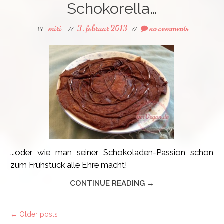
Schokorella…
miri
3. februar 2013
no comments
BY
//
//
...oder wie man seiner Schokoladen-Passion schon
zum Frühstück alle Ehre macht!
CONTINUE READING →
←
Older posts
Post