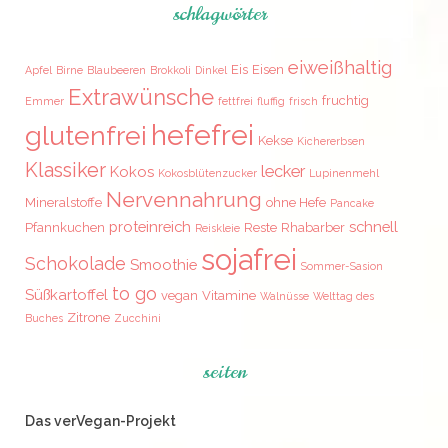
schlagwörter
eiweißhaltig
Eis
Eisen
Apfel
Birne
Blaubeeren
Brokkoli
Dinkel
Extrawünsche
fruchtig
Emmer
fettfrei
fluffig
frisch
hefefrei
glutenfrei
Kekse
Kichererbsen
Klassiker
lecker
Kokos
Kokosblütenzucker
Lupinenmehl
Nervennahrung
Mineralstoffe
ohne Hefe
Pancake
proteinreich
schnell
Pfannkuchen
Reste
Rhabarber
Reiskleie
sojafrei
Schokolade
Smoothie
Sommer-Sasion
to go
Süßkartoffel
vegan
Vitamine
Walnüsse
Welttag des
Zitrone
Buches
Zucchini
seiten
Das verVegan-Projekt