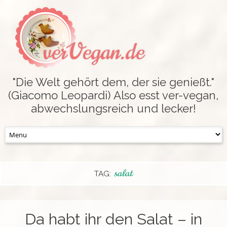
verVegan.de
"Die Welt gehört dem, der sie genießt."
(Giacomo Leopardi) Also esst ver-vegan,
abwechslungsreich und lecker!
Skip
to
content
salat
TAG:
Da habt ihr den Salat – in