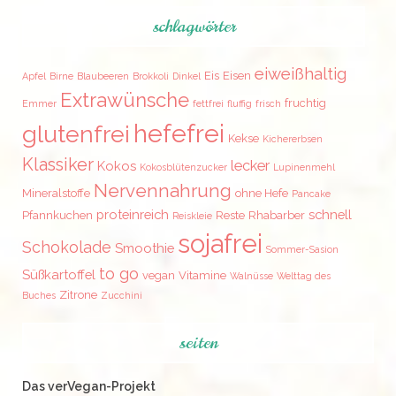
schlagwörter
eiweißhaltig
Eis
Eisen
Apfel
Birne
Blaubeeren
Brokkoli
Dinkel
Extrawünsche
fruchtig
Emmer
fettfrei
fluffig
frisch
hefefrei
glutenfrei
Kekse
Kichererbsen
Klassiker
lecker
Kokos
Kokosblütenzucker
Lupinenmehl
Nervennahrung
Mineralstoffe
ohne Hefe
Pancake
proteinreich
schnell
Pfannkuchen
Reste
Rhabarber
Reiskleie
sojafrei
Schokolade
Smoothie
Sommer-Sasion
to go
Süßkartoffel
vegan
Vitamine
Walnüsse
Welttag des
Zitrone
Buches
Zucchini
seiten
Das verVegan-Projekt