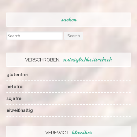
suchen
Search
for:
verträglichkeits-check
VERSCHROBEN:
glutenfrei
hefefrei
sojafrei
eiweißhaltig
klassiker
VEREWIGT: