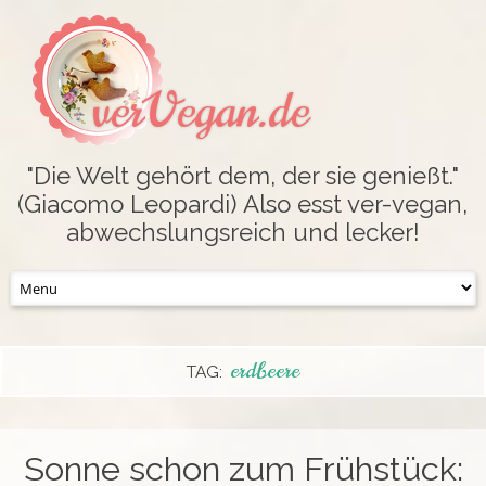
verVegan.de
"Die Welt gehört dem, der sie genießt."
(Giacomo Leopardi) Also esst ver-vegan,
abwechslungsreich und lecker!
Skip
to
content
erdbeere
TAG:
Sonne schon zum Frühstück: