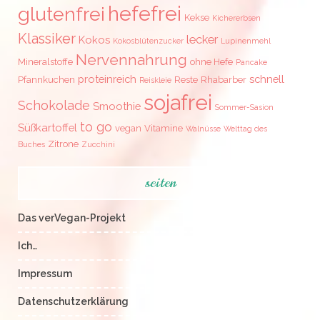
hefefrei
glutenfrei
Kekse
Kichererbsen
Klassiker
lecker
Kokos
Kokosblütenzucker
Lupinenmehl
Nervennahrung
Mineralstoffe
ohne Hefe
Pancake
proteinreich
schnell
Pfannkuchen
Reste
Rhabarber
Reiskleie
sojafrei
Schokolade
Smoothie
Sommer-Sasion
to go
Süßkartoffel
vegan
Vitamine
Walnüsse
Welttag des
Zitrone
Buches
Zucchini
seiten
Das verVegan-Projekt
Ich…
Impressum
Datenschutzerklärung