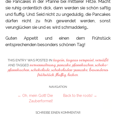
die Pancakes in der Pfanne bei mittlerer Hitze. Macht
sie ruhig ordentlich dick, dann werden sie schön saftig
und fluffig. Und: Seid nicht zu ungeduldig, die Pancakes
dürfen nicht zu früh gewendet werden, sonst
verunglücken sie und es wird schmadderig…
Guten Appetit und einen dem Frühstück
entsprechenden besonders schönen Tag!
tagein, tagaus verspeist
versüßt
THIS ENTRY WAS POSTED IN
,
nervennahrung
pancake
pfannkuchen
schoko-
AND TAGGED
,
,
,
pfannkuchen
schokolade
schokoladen-pancake
besonderes
,
,
,
frühstück
fluffig
lecker
,
,
.
Post
NAVIGATION
←
Oh, mein Gott! Die
Back to the roots!
→
navigation
Zauberformel!
SCHREIBE EINEN KOMMENTAR