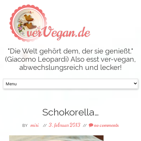
verVegan.de
"Die Welt gehört dem, der sie genießt."
(Giacomo Leopardi) Also esst ver-vegan,
abwechslungsreich und lecker!
Skip
to
content
Schokorella…
miri
3. februar 2013
no comments
BY
//
//