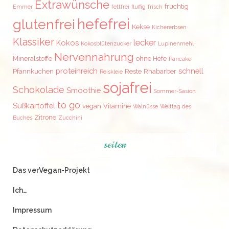
Extrawünsche
fruchtig
Emmer
fettfrei
fluffig
frisch
hefefrei
glutenfrei
Kekse
Kichererbsen
Klassiker
lecker
Kokos
Kokosblütenzucker
Lupinenmehl
Nervennahrung
Mineralstoffe
ohne Hefe
Pancake
proteinreich
schnell
Pfannkuchen
Reste
Rhabarber
Reiskleie
sojafrei
Schokolade
Smoothie
Sommer-Sasion
to go
Süßkartoffel
vegan
Vitamine
Walnüsse
Welttag des
Zitrone
Buches
Zucchini
seiten
Das verVegan-Projekt
Ich…
Impressum