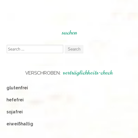
suchen
Search
for:
verträglichkeits-check
VERSCHROBEN:
glutenfrei
hefefrei
sojafrei
eiweißhaltig