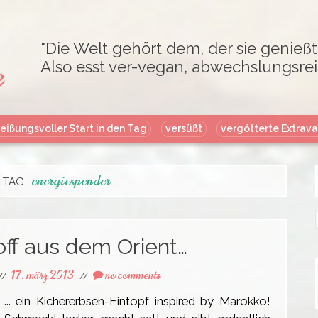
"Die Welt gehört dem, der sie genießt
e
Also esst ver-vegan, abwechslungsrei
Skip
eißungsvoller Start in den Tag
versüßt
vergötterte Extrav
to
content
energiespender
TAG:
f
off aus dem Orient…
17. märz 2013
no comments
//
//
... ein Kichererbsen-Eintopf inspired by Marokko!