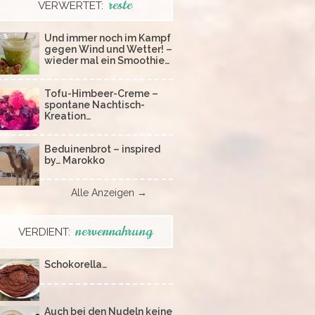
reste
VERWERTET:
Und immer noch im Kampf
gegen Wind und Wetter! –
wieder mal ein Smoothie…
Tofu-Himbeer-Creme –
spontane Nachtisch-
Kreation…
Beduinenbrot – inspired
by… Marokko
Alle Anzeigen →
nervennahrung
VERDIENT:
Schokorella…
Auch bei den Nudeln keine