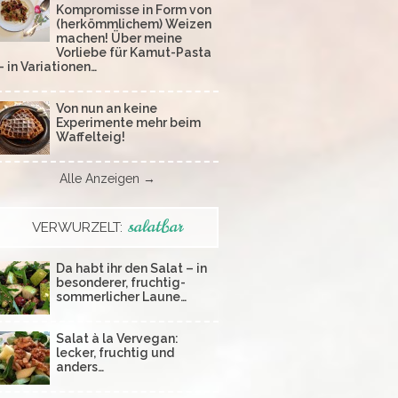
Kompromisse in Form von
(herkömmlichem) Weizen
machen! Über meine
Vorliebe für Kamut-Pasta
– in Variationen…
Von nun an keine
Experimente mehr beim
Waffelteig!
Alle Anzeigen →
salatbar
VERWURZELT:
Da habt ihr den Salat – in
besonderer, fruchtig-
sommerlicher Laune…
Salat à la Vervegan:
lecker, fruchtig und
anders…