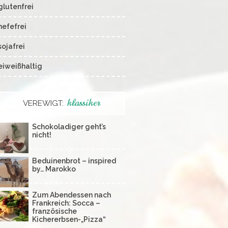
glutenfrei
hefefrei
sojafrei
eiweißhaltig
klassiker
VEREWIGT:
Schokoladiger geht’s
nicht!
Beduinenbrot – inspired
by… Marokko
Zum Abendessen nach
Frankreich: Socca –
französische
Kichererbsen-„Pizza“