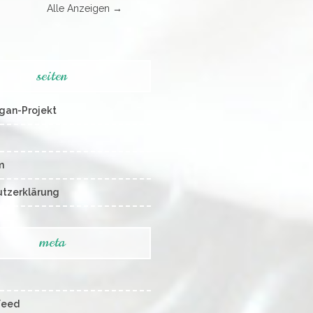
Alle Anzeigen →
seiten
gan-Projekt
m
tzerklärung
meta
Feed