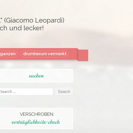
." (Giacomo Leopardi)
ch und lecker!
aganzen
drumherum vermerkt
suchen
Search
or:
VERSCHROBEN:
verträglichkeits-check