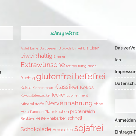
schlagwörter
Das verVe
Eis
Eisen
Apfel
Birne
Blaubeeren
Brokkoli
Dinkel
eiweißhaltig
Emmer
Ich…
Extrawünsche
fettfrei
fluffig
frisch
3
Impressu
hefefrei
glutenfrei
fruchtig
Datenschu
Klassiker
Kokos
Kekse
Kichererbsen
lecker
Kokosblütenzucker
Lupinenmehl
Nervennahrung
Mineralstoffe
ohne
proteinreich
Hefe
Pfannkuchen
Pancake
schnell
Reste
Rhabarber
Reiskleie
Anmelden
sojafrei
Schokolade
Smoothie
Eintrags-