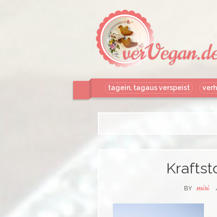
verVegan.d
tagein, tagaus verspeist
verh
Kraftst
miri
BY