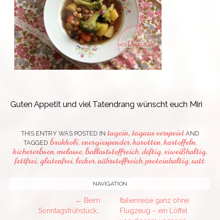
Guten Appetit und viel Tatendrang wünscht euch Miri
tagein, tagaus verspeist
THIS ENTRY WAS POSTED IN
AND
brokkoli
energiespender
karotten
kartoffeln
TAGGED
,
,
,
,
kichererbsen
melasse
ballaststoffreich
deftig
eiweißhaltig
,
,
,
,
,
fettfrei
glutenfrei
lecker
nährstoffreich
proteinhaltig
satt
,
,
,
,
,
.
Post
NAVIGATION
←
Beim
Italienreise ganz ohne
navigation
Sonntagsfrühstück…
Flugzeug – ein Löffel