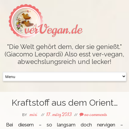
verVegan.de
"Die Welt gehört dem, der sie genießt."
(Giacomo Leopardi) Also esst ver-vegan,
abwechslungsreich und lecker!
Skip
to
content
Kraftstoff aus dem Orient…
miri
17. märz 2013
no comments
BY
//
//
Bei diesem – so langsam doch nervigen –