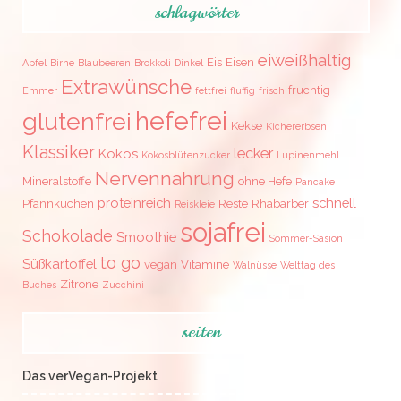
schlagwörter
eiweißhaltig
Eis
Eisen
Apfel
Birne
Blaubeeren
Brokkoli
Dinkel
Extrawünsche
fruchtig
Emmer
fettfrei
fluffig
frisch
hefefrei
glutenfrei
Kekse
Kichererbsen
Klassiker
lecker
Kokos
Kokosblütenzucker
Lupinenmehl
Nervennahrung
Mineralstoffe
ohne Hefe
Pancake
proteinreich
schnell
Pfannkuchen
Reste
Rhabarber
Reiskleie
sojafrei
Schokolade
Smoothie
Sommer-Sasion
to go
Süßkartoffel
vegan
Vitamine
Walnüsse
Welttag des
Zitrone
Buches
Zucchini
seiten
Das verVegan-Projekt