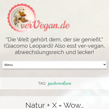
verVegan.de
"Die Welt gehört dem, der sie genießt."
(Giacomo Leopardi) Also esst ver-vegan,
abwechslungsreich und lecker!
Skip
to
content
zuckererbsen
TAG:
Natur + X = Wow…