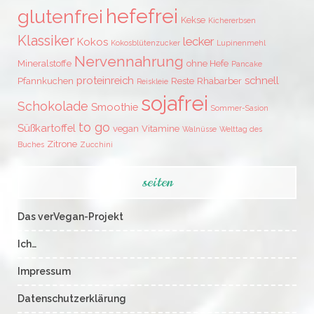
hefefrei
glutenfrei
Kekse
Kichererbsen
Klassiker
lecker
Kokos
Kokosblütenzucker
Lupinenmehl
Nervennahrung
Mineralstoffe
ohne Hefe
Pancake
proteinreich
schnell
Pfannkuchen
Reste
Rhabarber
Reiskleie
sojafrei
Schokolade
Smoothie
Sommer-Sasion
to go
Süßkartoffel
vegan
Vitamine
Walnüsse
Welttag des
Zitrone
Buches
Zucchini
seiten
Das verVegan-Projekt
Ich…
Impressum
Datenschutzerklärung