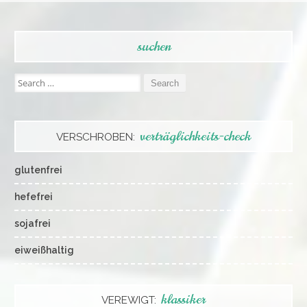
suchen
Search
for:
verträglichkeits-check
VERSCHROBEN:
glutenfrei
hefefrei
sojafrei
eiweißhaltig
klassiker
VEREWIGT: