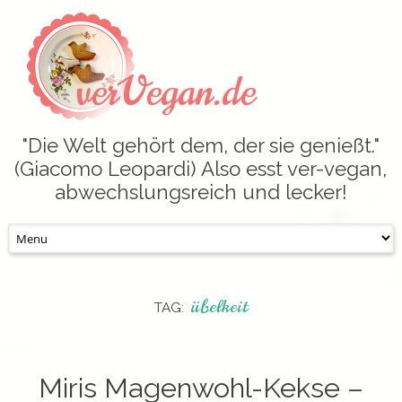
verVegan.de
"Die Welt gehört dem, der sie genießt."
(Giacomo Leopardi) Also esst ver-vegan,
abwechslungsreich und lecker!
Skip
to
content
übelkeit
TAG:
Miris Magenwohl-Kekse –