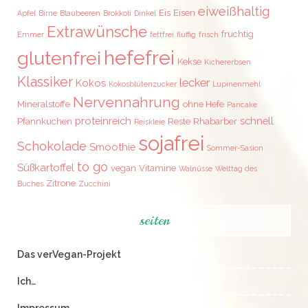
eiweißhaltig
Eis
Eisen
Apfel
Birne
Blaubeeren
Brokkoli
Dinkel
Extrawünsche
fruchtig
Emmer
fettfrei
fluffig
frisch
hefefrei
glutenfrei
Kekse
Kichererbsen
Klassiker
lecker
Kokos
Kokosblütenzucker
Lupinenmehl
Nervennahrung
Mineralstoffe
ohne Hefe
Pancake
proteinreich
schnell
Pfannkuchen
Reste
Rhabarber
Reiskleie
sojafrei
Schokolade
Smoothie
Sommer-Sasion
to go
Süßkartoffel
vegan
Vitamine
Walnüsse
Welttag des
Zitrone
Buches
Zucchini
seiten
Das verVegan-Projekt
Ich…
Impressum