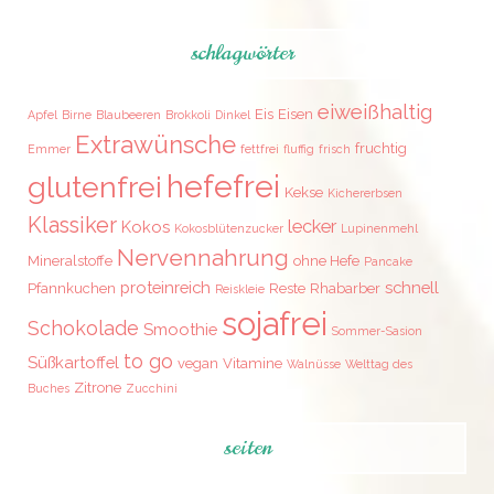
schlagwörter
eiweißhaltig
Eis
Eisen
Apfel
Birne
Blaubeeren
Brokkoli
Dinkel
Extrawünsche
fruchtig
Emmer
fettfrei
fluffig
frisch
hefefrei
glutenfrei
Kekse
Kichererbsen
Klassiker
lecker
Kokos
Kokosblütenzucker
Lupinenmehl
Nervennahrung
Mineralstoffe
ohne Hefe
Pancake
proteinreich
schnell
Pfannkuchen
Reste
Rhabarber
Reiskleie
sojafrei
Schokolade
Smoothie
Sommer-Sasion
to go
Süßkartoffel
vegan
Vitamine
Walnüsse
Welttag des
Zitrone
Buches
Zucchini
seiten