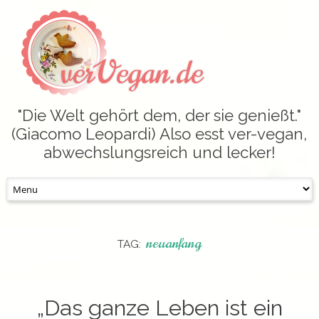
verVegan.de
"Die Welt gehört dem, der sie genießt."
(Giacomo Leopardi) Also esst ver-vegan,
abwechslungsreich und lecker!
Skip
to
content
neuanfang
TAG:
„Das ganze Leben ist ein