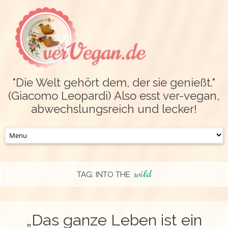
verVegan.de
"Die Welt gehört dem, der sie genießt."
(Giacomo Leopardi) Also esst ver-vegan,
abwechslungsreich und lecker!
Skip
to
content
wild
TAG: INTO THE
„Das ganze Leben ist ein