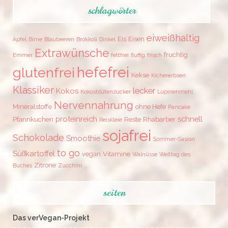
schlagwörter
eiweißhaltig
Eis
Eisen
Apfel
Birne
Blaubeeren
Brokkoli
Dinkel
Extrawünsche
fruchtig
Emmer
fettfrei
fluffig
frisch
hefefrei
glutenfrei
Kekse
Kichererbsen
Klassiker
lecker
Kokos
Kokosblütenzucker
Lupinenmehl
Nervennahrung
Mineralstoffe
ohne Hefe
Pancake
proteinreich
schnell
Pfannkuchen
Reste
Rhabarber
Reiskleie
sojafrei
Schokolade
Smoothie
Sommer-Sasion
to go
Süßkartoffel
vegan
Vitamine
Walnüsse
Welttag des
Zitrone
Buches
Zucchini
seiten
Das verVegan-Projekt