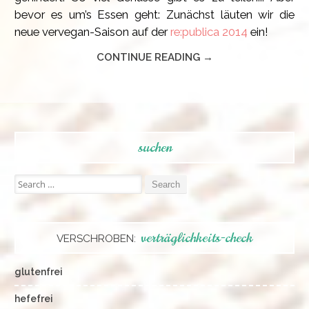
bevor es um’s Essen geht: Zunächst läuten wir die
neue vervegan-Saison auf der
re:publica 2014
ein!
CONTINUE READING →
suchen
Search
for:
verträglichkeits-check
VERSCHROBEN:
glutenfrei
hefefrei