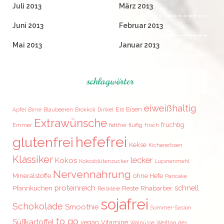
Juli 2013
März 2013
Juni 2013
Februar 2013
Mai 2013
Januar 2013
schlagwörter
eiweißhaltig
Eis
Eisen
Apfel
Birne
Blaubeeren
Brokkoli
Dinkel
Extrawünsche
fruchtig
Emmer
fettfrei
fluffig
frisch
hefefrei
glutenfrei
Kekse
Kichererbsen
Klassiker
lecker
Kokos
Kokosblütenzucker
Lupinenmehl
Nervennahrung
Mineralstoffe
ohne Hefe
Pancake
proteinreich
schnell
Pfannkuchen
Reste
Rhabarber
Reiskleie
sojafrei
Schokolade
Smoothie
Sommer-Sasion
to go
Süßkartoffel
vegan
Vitamine
Walnüsse
Welttag des