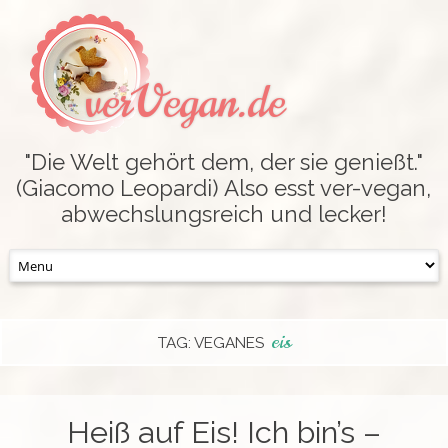
verVegan.de
"Die Welt gehört dem, der sie genießt."
(Giacomo Leopardi) Also esst ver-vegan,
abwechslungsreich und lecker!
Skip
to
content
eis
TAG: VEGANES
Heiß auf Eis! Ich bin’s –