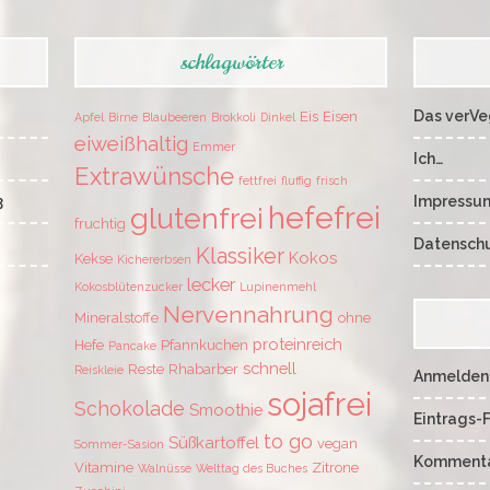
schlagwörter
Das verVe
Eis
Eisen
Apfel
Birne
Blaubeeren
Brokkoli
Dinkel
eiweißhaltig
Emmer
Ich…
Extrawünsche
fettfrei
fluffig
frisch
3
Impressu
hefefrei
glutenfrei
fruchtig
Datenschu
Klassiker
Kokos
Kekse
Kichererbsen
lecker
Kokosblütenzucker
Lupinenmehl
Nervennahrung
Mineralstoffe
ohne
proteinreich
Hefe
Pfannkuchen
Pancake
schnell
Reste
Rhabarber
Reiskleie
Anmelden
sojafrei
Schokolade
Smoothie
Eintrags-
to go
Süßkartoffel
vegan
Sommer-Sasion
Kommenta
Vitamine
Zitrone
Walnüsse
Welttag des Buches