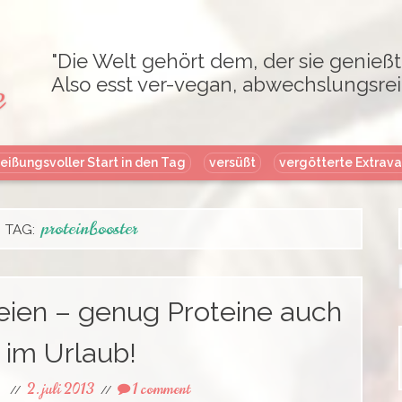
"Die Welt gehört dem, der sie genießt
e
Also esst ver-vegan, abwechslungsrei
Skip
eißungsvoller Start in den Tag
versüßt
vergötterte Extrav
to
content
proteinbooster
TAG:
f
eien – genug Proteine auch
im Urlaub!
2. juli 2013
1 comment
//
//