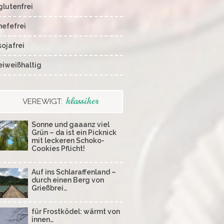
glutenfrei
hefefrei
sojafrei
eiweißhaltig
klassiker
VEREWIGT:
Sonne und gaaanz viel
Grün – da ist ein Picknick
mit leckeren Schoko-
Cookies Pflicht!
Auf ins Schlaraffenland –
durch einen Berg von
Grießbrei…
für Frostködel: wärmt von
innen…