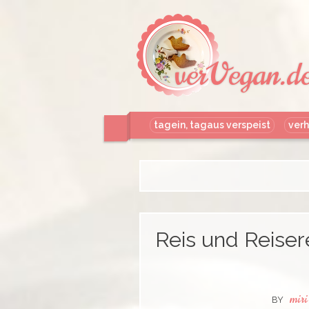
verVegan.d
tagein, tagaus verspeist
verh
Reis und Reiser
miri
BY