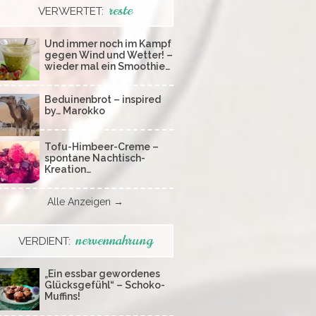
reste
VERWERTET:
Und immer noch im Kampf
gegen Wind und Wetter! –
wieder mal ein Smoothie…
Beduinenbrot – inspired
by… Marokko
Tofu-Himbeer-Creme –
spontane Nachtisch-
Kreation…
Alle Anzeigen →
nervennahrung
VERDIENT:
„Ein essbar gewordenes
Glücksgefühl“ – Schoko-
Muffins!