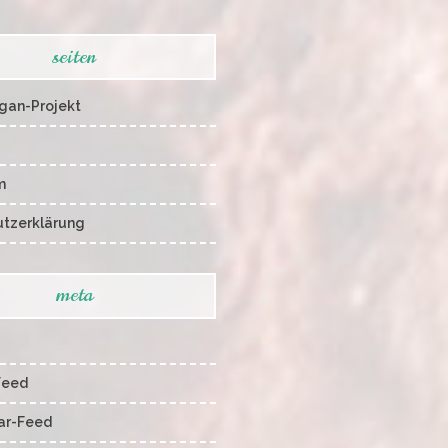
seiten
gan-Projekt
m
tzerklärung
meta
Feed
r-Feed