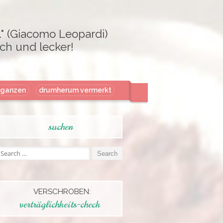
." (Giacomo Leopardi)
ch und lecker!
aganzen
drumherum vermerkt
suchen
Search
or:
VERSCHROBEN:
verträglichkeits-check