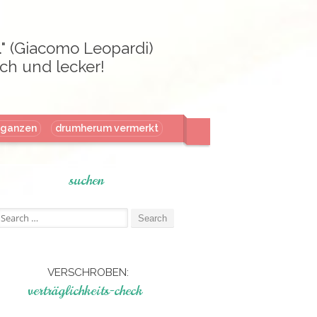
." (Giacomo Leopardi)
ch und lecker!
aganzen
drumherum vermerkt
suchen
Search
or:
VERSCHROBEN:
verträglichkeits-check