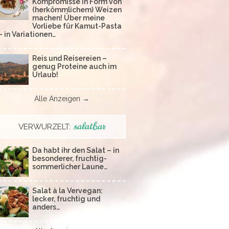
Kompromisse in Form von
(herkömmlichem) Weizen
machen! Über meine
Vorliebe für Kamut-Pasta
– in Variationen…
Reis und Reisereien –
genug Proteine auch im
Urlaub!
Alle Anzeigen →
salatbar
VERWURZELT:
Da habt ihr den Salat – in
besonderer, fruchtig-
sommerlicher Laune…
Salat à la Vervegan:
lecker, fruchtig und
anders…