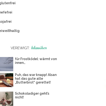
glutenfrei
hefefrei
sojafrei
eiweißhaltig
klassiker
VEREWIGT:
für Frostködel: wärmt von
innen…
Puh, das war knapp! Alsan
hat das gute alte
„Butterbrot“ gerettet!
Schokoladiger geht’s
nicht!