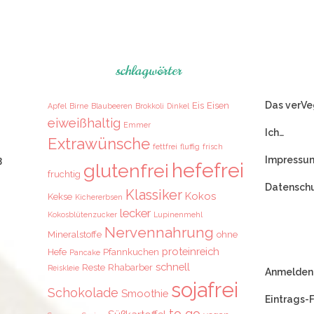
schlagwörter
Das verVe
Eis
Eisen
Apfel
Birne
Blaubeeren
Brokkoli
Dinkel
eiweißhaltig
Emmer
Ich…
Extrawünsche
fettfrei
fluffig
frisch
3
Impressu
hefefrei
glutenfrei
fruchtig
Datenschu
Klassiker
Kokos
Kekse
Kichererbsen
lecker
Kokosblütenzucker
Lupinenmehl
Nervennahrung
Mineralstoffe
ohne
proteinreich
Hefe
Pfannkuchen
Pancake
schnell
Reste
Rhabarber
Reiskleie
Anmelden
sojafrei
Schokolade
Smoothie
Eintrags-
to go