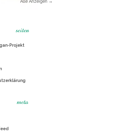
Alle Anzeigen →
seiten
gan-Projekt
m
tzerklärung
meta
Feed