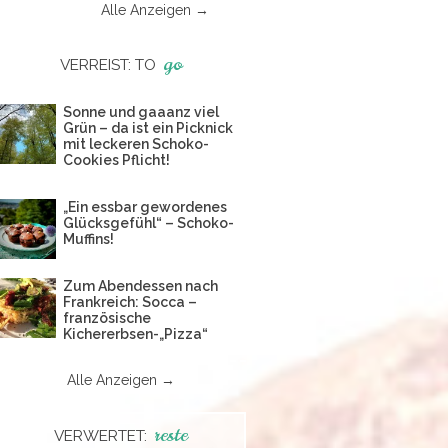
Alle Anzeigen →
go
VERREIST: TO
Sonne und gaaanz viel
Grün – da ist ein Picknick
mit leckeren Schoko-
Cookies Pflicht!
„Ein essbar gewordenes
Glücksgefühl“ – Schoko-
Muffins!
Zum Abendessen nach
Frankreich: Socca –
französische
Kichererbsen-„Pizza“
Alle Anzeigen →
reste
VERWERTET: