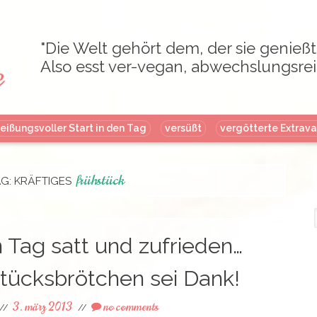
"Die Welt gehört dem, der sie genießt
e
Also esst ver-vegan, abwechslungsrei
Skip
eißungsvoller Start in den Tag
versüßt
vergötterte Extrav
to
content
frühstück
G: KRÄFTIGES
f
 Tag satt und zufrieden…
tücksbrötchen sei Dank!
3. märz 2013
no comments
//
//