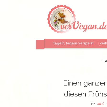
verVegan.d
tagein, tagaus verspeist
verh
TA
Einen ganzen
diesen Frühs
miri
BY