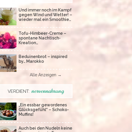
Und immer noch im Kampf
gegen Wind und Wetter! –
wieder mal ein Smoothie…
Tofu-Himbeer-Creme –
spontane Nachtisch-
Kreation…
Beduinenbrot – inspired
by… Marokko
Alle Anzeigen →
nervennahrung
VERDIENT:
„Ein essbar gewordenes
Glücksgefühl“ – Schoko-
Muffins!
Auch bei den Nudeln keine